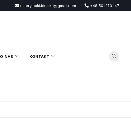
czterylapki.bielsko@gmail.com
+48 501 173 147
O NAS
KONTAKT