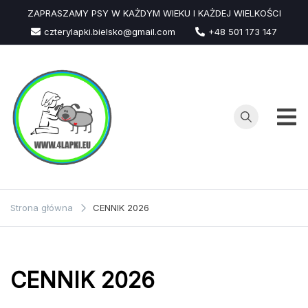
Przejdź
ZAPRASZAMY PSY W KAŻDYM WIEKU I KAŻDEJ WIELKOŚCI
do
czterylapki.bielsko@gmail.com
+48 501 173 147
treści
Strona główna
CENNIK 2026
CENNIK 2026