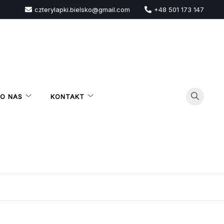
czterylapki.bielsko@gmail.com
+48 501 173 147
O NAS
KONTAKT