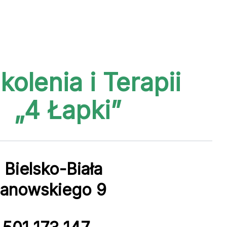
kolenia
i Terapii
„4 Łapki”
Bielsko-Biała
hanowskiego 9