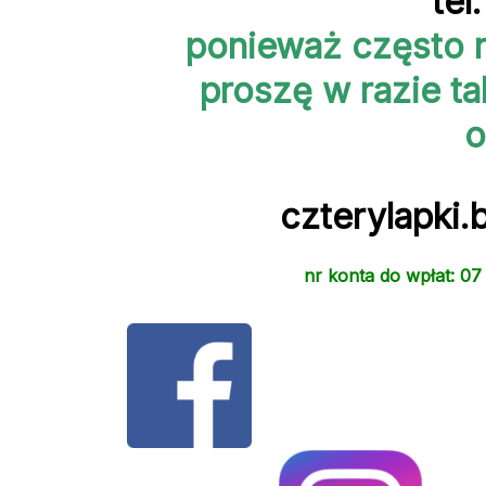
tel
ponieważ często n
proszę w razie ta
o
czterylapki
nr konta do wpłat: 0