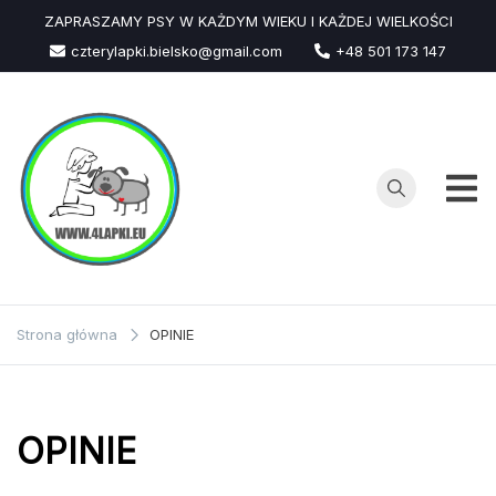
Przejdź
ZAPRASZAMY PSY W KAŻDYM WIEKU I KAŻDEJ WIELKOŚCI
do
czterylapki.bielsko@gmail.com
+48 501 173 147
treści
Strona główna
OPINIE
OPINIE