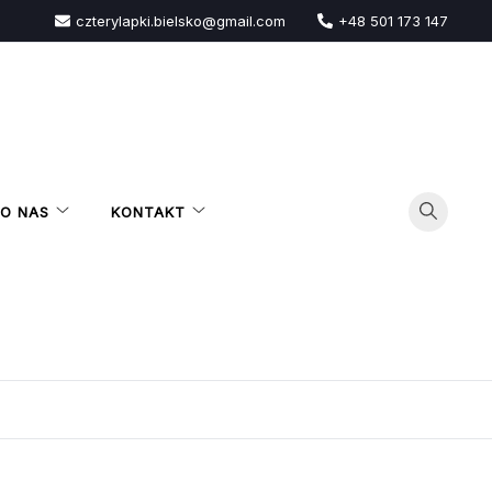
czterylapki.bielsko@gmail.com
+48 501 173 147
O NAS
KONTAKT