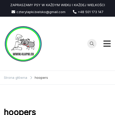
Przejdź
ZAPRASZAMY PSY W KAŻDYM WIEKU I KAŻDEJ WIELKOŚCI
do
czterylapki.bielsko@gmail.com
+48 501 173 147
treści
Strona główna
hoopers
hoopers