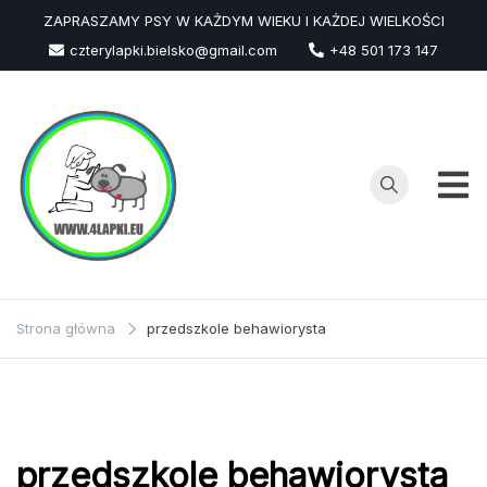
Przejdź
ZAPRASZAMY PSY W KAŻDYM WIEKU I KAŻDEJ WIELKOŚCI
do
czterylapki.bielsko@gmail.com
+48 501 173 147
treści
Strona główna
przedszkole behawiorysta
przedszkole behawiorysta