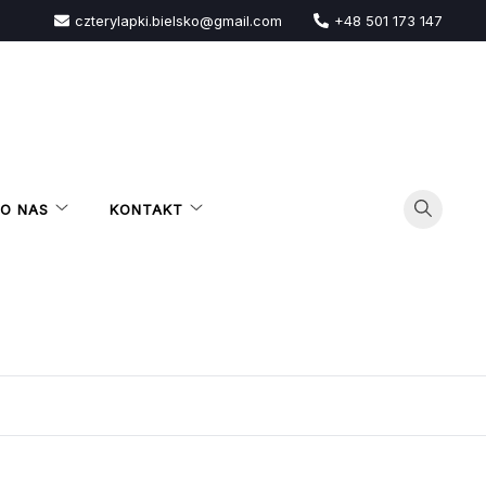
czterylapki.bielsko@gmail.com
+48 501 173 147
O NAS
KONTAKT