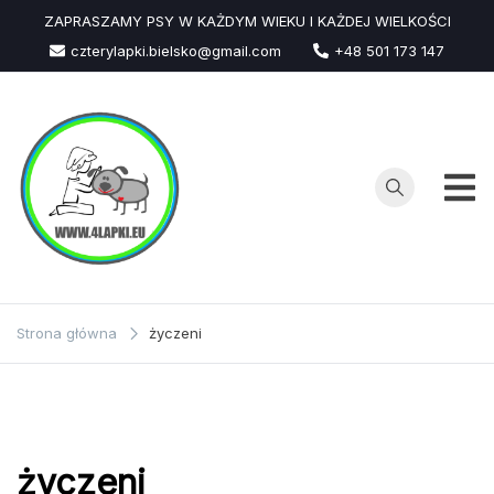
Przejdź
ZAPRASZAMY PSY W KAŻDYM WIEKU I KAŻDEJ WIELKOŚCI
do
czterylapki.bielsko@gmail.com
+48 501 173 147
treści
Strona główna
życzeni
życzeni