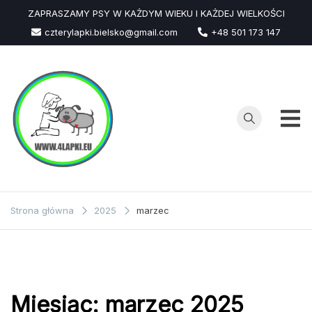
Przejdź
ZAPRASZAMY PSY W KAŻDYM WIEKU I KAŻDEJ WIELKOŚCI
do
czterylapki.bielsko@gmail.com
+48 501 173 147
treści
Strona główna
2025
marzec
Miesiąc:
marzec 2025