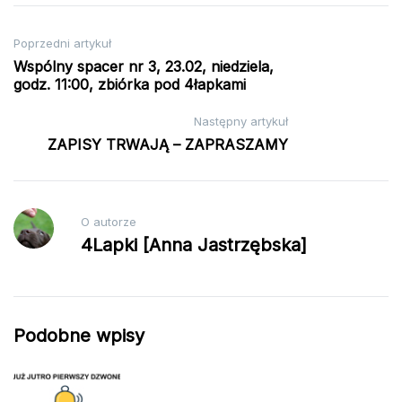
Nawigacja
Poprzedni artykuł
Wspólny spacer nr 3, 23.02, niedziela,
wpisu
godz. 11:00, zbiórka pod 4łapkami
Następny artykuł
ZAPISY TRWAJĄ – ZAPRASZAMY
O autorze
4Lapki [Anna Jastrzębska]
Podobne wpisy