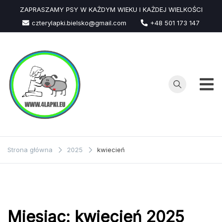
Przejdź
ZAPRASZAMY PSY W KAŻDYM WIEKU I KAŻDEJ WIELKOŚCI
do
czterylapki.bielsko@gmail.com
+48 501 173 147
treści
Strona główna
2025
kwiecień
Miesiąc:
kwiecień 2025