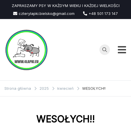
Przejdź
ZAPRASZAMY PSY W KAŻDYM WIEKU I KAŻDEJ WIELKOŚCI
do
czterylapki.bielsko@gmail.com
+48 501 173 147
treści
Strona główna
2025
kwiecień
WESOŁYCH!!
WESOŁYCH!!