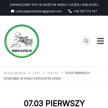
Przejdź
ZAPRASZAMY PSY W KAŻDYM WIEKU I KAŻDEJ WIELKOŚCI
do
czterylapki.bielsko@gmail.com
+48 501 173 147
treści
Strona główna
2026
marzec
07.03 PIERWSZY
DZWONEK W ROKU SZKOLNYM 2026!!
07.03 PIERWSZY