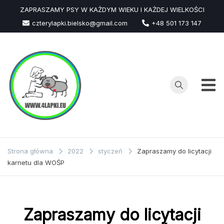
Przejdź
ZAPRASZAMY PSY W KAŻDYM WIEKU I KAŻDEJ WIELKOŚCI
do
czterylapki.bielsko@gmail.com
+48 501 173 147
treści
Strona główna
2022
styczeń
Zapraszamy do licytacji
karnetu dla WOŚP
Zapraszamy do licytacji