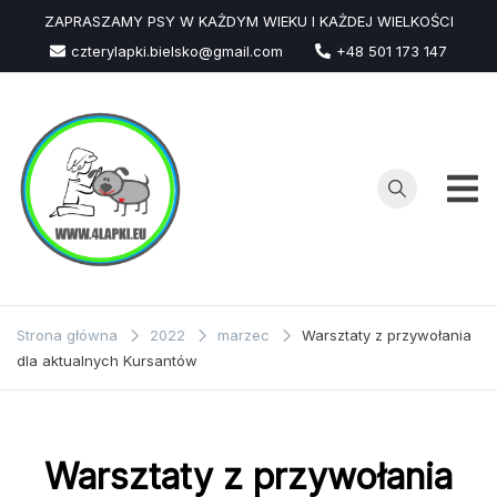
Przejdź
ZAPRASZAMY PSY W KAŻDYM WIEKU I KAŻDEJ WIELKOŚCI
do
czterylapki.bielsko@gmail.com
+48 501 173 147
treści
Strona główna
2022
marzec
Warsztaty z przywołania
dla aktualnych Kursantów
Warsztaty z przywołania