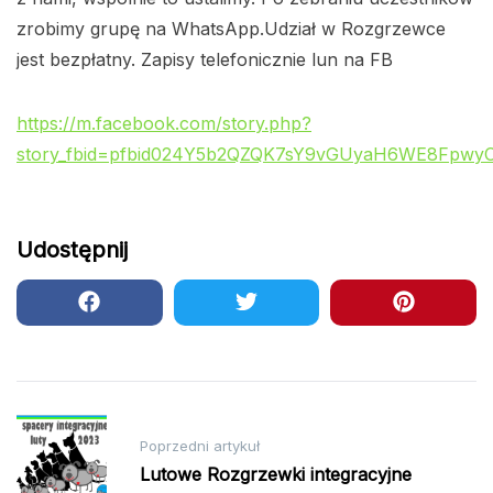
zrobimy grupę na WhatsApp.Udział w Rozgrzewce
jest bezpłatny. Zapisy telefonicznie lun na FB
https://m.facebook.com/story.php?
story_fbid=pfbid024Y5b2QZQK7sY9vGUyaH6WE8FpwyC
Udostępnij
Nawigacja
Poprzedni artykuł
wpisu
Lutowe Rozgrzewki integracyjne