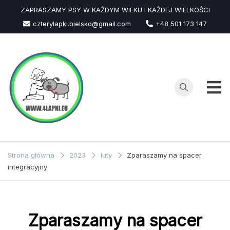
Przejdź
ZAPRASZAMY PSY W KAŻDYM WIEKU I KAŻDEJ WIELKOŚCI
do
czterylapki.bielsko@gmail.com
+48 501 173 147
treści
Strona główna
2023
luty
Zparaszamy na spacer
integracyjny
Zparaszamy na spacer