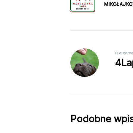
MIKOŁAJKO
wpisu
O autorz
4La
Podobne wpi