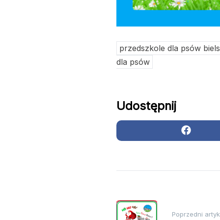
przedszkole dla psów biel
dla psów
Udostępnij
Nawigacja
Poprzedni artyk