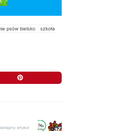
nie psów bielsko
szkoła
Następny artykuł