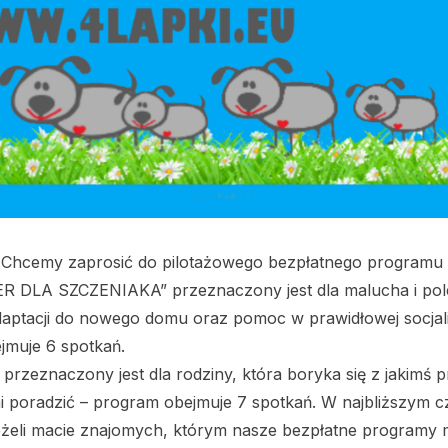
Chcemy zaprosić do pilotażowego bezpłatnego programu d
R DLA SZCZENIAKA” przeznaczony jest dla malucha i pol
daptacji do nowego domu oraz pomoc w prawidłowej socjaliz
muje 6 spotkań.
rzeznaczony jest dla rodziny, która boryka się z jakimś
i poradzić – program obejmuje 7 spotkań. W najbliższym cz
żeli macie znajomych, którym nasze bezpłatne programy mo