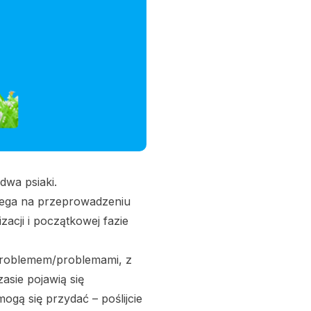
wa psiaki.
ega na przeprowadzeniu
acji i początkowej fazie
 problemem/problemami, z
asie pojawią się
gą się przydać – poślijcie