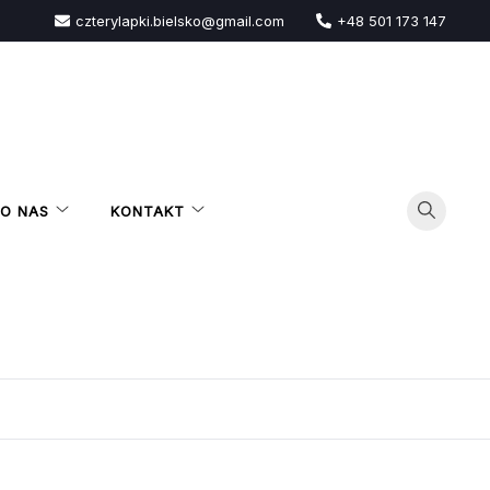
czterylapki.bielsko@gmail.com
+48 501 173 147
O NAS
KONTAKT