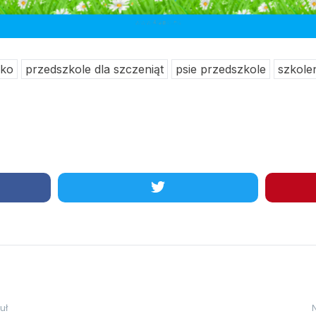
sko
przedszkole dla szczeniąt
psie przedszkole
szkole
uł