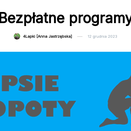
Bezpłatne program
4Lapki [Anna Jastrzębska]
12 grudnia 2023