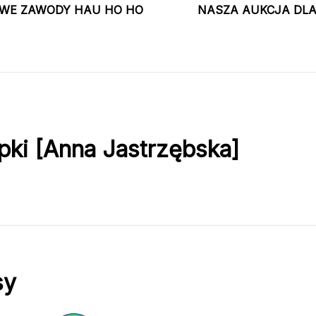
WE ZAWODY HAU HO HO
NASZA AUKCJA DLA
e
pki [Anna Jastrzębska]
sy