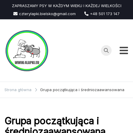
Przejdź
ZAPRASZAMY PSY W KAŻDYM WIEKU I KAŻDEJ WIELKOŚCI
do
czterylapki.bielsko@gmail.com
+48 501 173 147
treści
Strona główna
Grupa początkująca i średniozaawansowana
Grupa początkująca i
średniozaawansowana