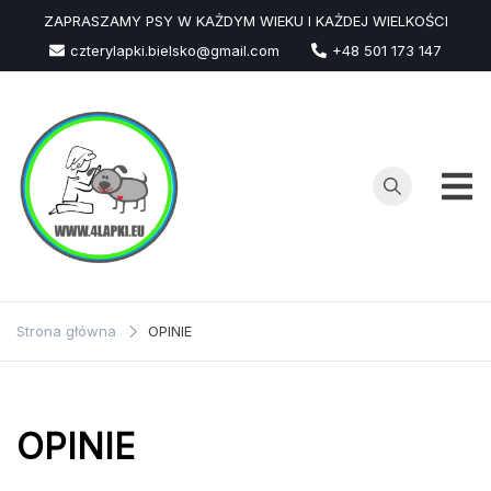
Przejdź
ZAPRASZAMY PSY W KAŻDYM WIEKU I KAŻDEJ WIELKOŚCI
do
czterylapki.bielsko@gmail.com
+48 501 173 147
treści
Strona główna
OPINIE
OPINIE