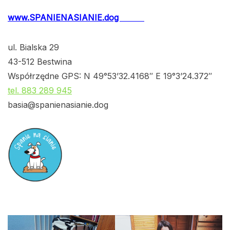
www.SPANIENASIANIE.dog
ul. Bialska 29
43-512 Bestwina
Współrzędne GPS: N 49°53’32.4168″ E 19°3’24.372″
tel. 883 289 945
basia@spanienasianie.dog