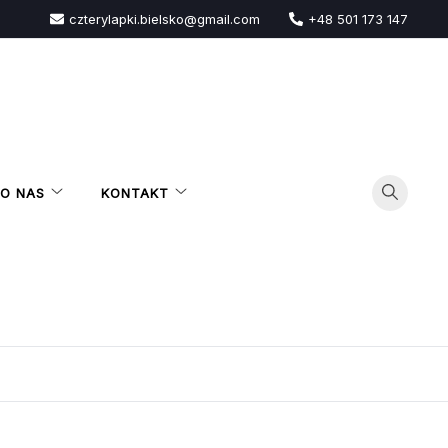
czterylapki.bielsko@gmail.com
+48 501 173 147
O NAS
KONTAKT