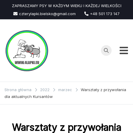
Przejdź
ZAPRASZAMY PSY W KAŻDYM WIEKU I KAŻDEJ WIELKOŚCI
do
czterylapki.bielsko@gmail.com
+48 501 173 147
treści
Strona główna
2022
marzec
Warsztaty z przywołania
dla aktualnych Kursantów
Warsztaty z przywołania