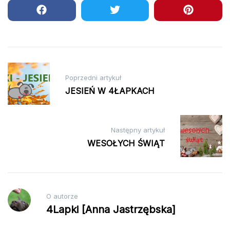
Nawigacja
Poprzedni artykuł
wpisu
JESIEŃ W 4ŁAPKACH
Następny artykuł
WESOŁYCH ŚWIĄT
O autorze
4Lapki [Anna Jastrzębska]