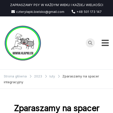
Przejdź
ZAPRASZAMY PSY W KAŻDYM WIEKU I KAŻDEJ WIELKOŚCI
do
czterylapki.bielsko@gmail.com
+48 501 173 147
treści
Strona główna
2023
luty
Zparaszamy na spacer
integracyjny
Zparaszamy na spacer