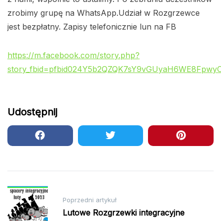
zrobimy grupę na WhatsApp.Udział w Rozgrzewce
jest bezpłatny. Zapisy telefonicznie lun na FB
https://m.facebook.com/story.php?
story_fbid=pfbid024Y5b2QZQK7sY9vGUyaH6WE8FpwyC
Udostępnij
Nawigacja
Poprzedni artykuł
wpisu
Lutowe Rozgrzewki integracyjne